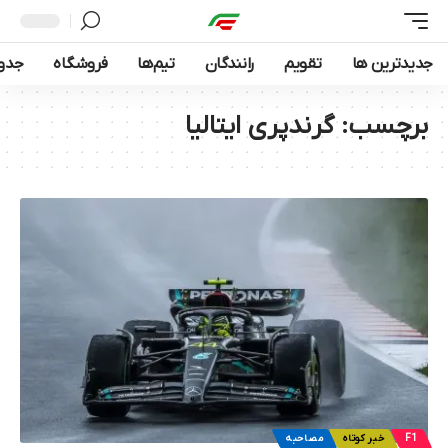
جدیدترین ها
تقویم
رانندگان
تیم‌ها
فروشگاه
جدول
برچسب:
گرندپری ایتالیا
F1
خبر کوتاه
مصاحبه