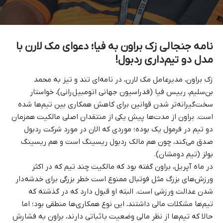
نامه جنجالی زک براون به فیا؛ دعوای مک‌ لارن با
مدل دو تیم‌داری ردبول!
زک براون، مدیرعامل مک‌ لارن، در نامه‌ای تند و تیز به محمد
بن‌سلیم، رییس فیا (فدراسیون جهانی اتومبیل‌رانی)، خواستار
سخت‌گیرانه‌تر شدن قوانین برای کاهش همکاری بین تیم‌ها شده
است. براون از مدت‌ها پیش یکی از منتقدان اصلی مالکیت همزمان
دو تیم در فرمول یک بوده؛ موردی که الان در مورد شرکت ردبول
صدق می‌کند، چون هم مالک ردبول ریسینگ است و هم ریسینگ
بولز (تیم دومشان).
در ماه آپریل، براون گفته بود که مالکیت چند تیم که در اکثر
ورزش‌های بزرگ مثل فوتبال ممنوع است خطر بزرگی برای خدشه‌دار
شدن عدالت ورزشی است. البته او قبول دارد که در گذشته که
تیم‌ها مشکلات مالی داشتند، این نوع همکاری‌ها منطقی بود؛ اما
حالا که تیم‌ها از نظر مالی وضعیت باثباتی دارند، براون به فشارش