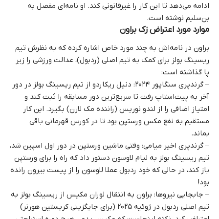
ادامه می‌دهد تا این کار را غیرقانونی کند. او نامه‌ای مفصل به
بن‌سلیم نوشته است.
موارد مورد اعتراض زک براون
براون در نامه‌اش به چند مورد خاص اشاره کرده که به نظرش تیم
ریسینگ بولز برای کمک به تیم اصلی (ردبول)، عدالت ورزشی را زیر
پا گذاشته است:
– گرندپری سنگاپور ۲۰۲۴: دنیل ریکاردو از تیم ریسینگ بولز در دور
آخر به پیت‌استاپ رفت تا سریع‌ترین دور مسابقه را ثبت کند و
امتیاز اضافی را از لندو نوریس (راننده مک‌ لارن) بگیرد. این کار
مستقیم به نفع مکس ورستپن بود تا در کورس قهرمانی باقی
بماند.
– گرندپری اخیر میامی: وقتی ماشین ورستپن در دور اول اسپین شد،
تیم ریسینگ بولز به لیام لاوسون دستور داد که راه را برای ورستپن
باز کند، در حالی که خود ردبول عملا لاوسون را از پیست بیرون رانده
بود!
– جابجایی نیروها: براون به انتقال لوران مکیس از ریسینگ بولز به
تیم اصلی ردبول در ژوئیه ۲۰۲۵ (برای جایگزینی کریستین هورنر)