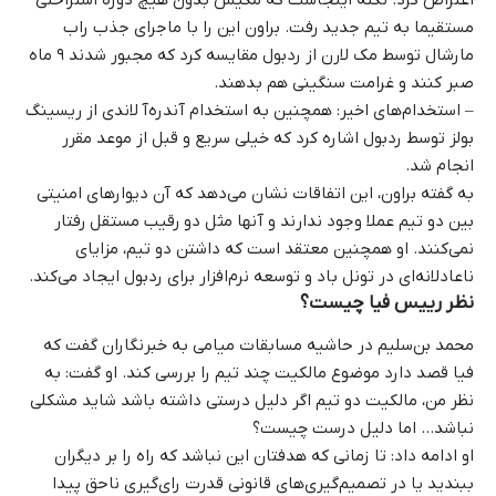
اعتراض کرد. نکته اینجاست که مکیس بدون هیچ دوره استراحتی
مستقیما به تیم جدید رفت. براون این را با ماجرای جذب راب
مارشال توسط مک‌ لارن از ردبول مقایسه کرد که مجبور شدند ۹ ماه
صبر کنند و غرامت سنگینی هم بدهند.
– استخدام‌های اخیر: همچنین به استخدام آندره‌آ لاندی از ریسینگ
بولز توسط ردبول اشاره کرد که خیلی سریع و قبل از موعد مقرر
انجام شد.
به گفته براون، این اتفاقات نشان می‌دهد که آن دیوارهای امنیتی
بین دو تیم عملا وجود ندارند و آنها مثل دو رقیب مستقل رفتار
نمی‌کنند. او همچنین معتقد است که داشتن دو تیم، مزایای
ناعادلانه‌ای در تونل باد و توسعه نرم‌افزار برای ردبول ایجاد می‌کند.
نظر رییس فیا چیست؟
محمد بن‌سلیم در حاشیه مسابقات میامی به خبرنگاران گفت که
فیا قصد دارد موضوع مالکیت چند تیم را بررسی کند. او گفت: به
نظر من، مالکیت دو تیم اگر دلیل درستی داشته باشد شاید مشکلی
نباشد… اما دلیل درست چیست؟
او ادامه داد: تا زمانی که هدفتان این نباشد که راه را بر دیگران
ببندید یا در تصمیم‌گیری‌های قانونی قدرت رای‌گیری ناحق پیدا