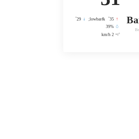
Ba
°
°
29
&lowbar;
35
39%
B
2 km/h