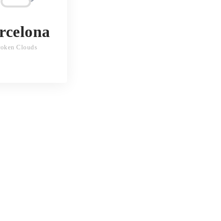
rcelona
roken Clouds