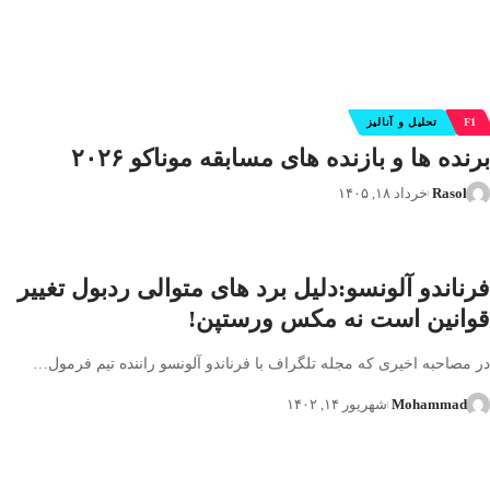
Rasol
تیر ۳۱, ۱۴۰۵
F1
تحلیل و آنالیز
برنده ها و بازنده های مسابقه موناکو ۲۰۲۶
Rasol
خرداد ۱۸, ۱۴۰۵
فرناندو آلونسو:دلیل برد های متوالی ردبول تغییر
قوانین است نه مکس ورستپن!
در مصاحبه اخیری که مجله تلگراف با فرناندو آلونسو راننده تیم فرمول…
Mohammad
شهریور ۱۴, ۱۴۰۲