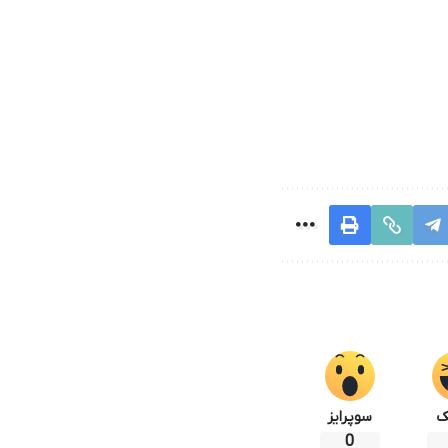
ک
سوپرایز
0