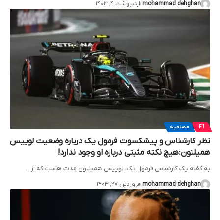
mohammad dehghan
اردیبهشت ۴, ۱۴۰۳
F1
مصاحبه
نظر کارشناس و پیشکسوت فرمول یک درباره وضعیت لوییس
همیلتون:هیچ نکته مثبتی درباره او وجود ندارد!
به گفته یک کارشناس فرمول یک، لوییس همیلتون مدت هاست که از…
mohammad dehghan
فروردین ۲۷, ۱۴۰۳