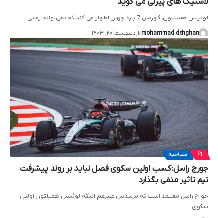
لاستیک های پیرلی می گوید
لوییس همیلتون، قهرمان 7 باره جهان اظهار می کند که نمی‌تواند زمانی…
mohammad dehghan
اردیبهشت ۲۷, ۱۴۰۳
F1
مصاحبه
جورج راسل:کسب اولین سکوی فصل نباید بر روند پیشرفت
تیم تاثیر منفی بگذارد
جورج راسل معتقد است که مرسدس علیرغم اینکه لوئیس همیلتون اولین
سکوی…