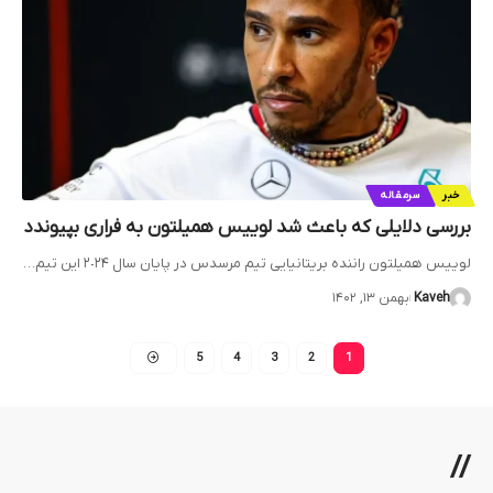
خبر
سرمقاله
بررسی دلایلی که باعث شد لوییس همیلتون به فراری بپیوندد
لوییس همیلتون راننده بریتانیایی تیم مرسدس در پایان سال ٢٠٢۴ این تیم…
Kaveh
بهمن ۱۳, ۱۴۰۲
5
4
3
2
1
//