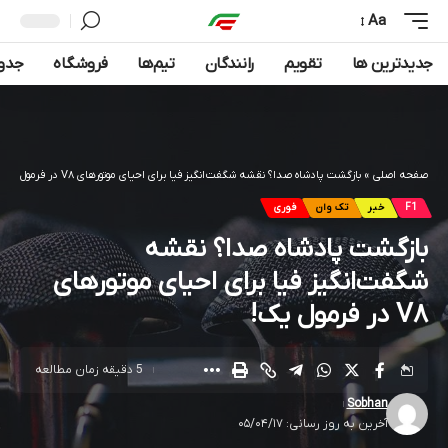
Aa
جدیدترین ها
تقویم
رانندگان
تیم‌ها
فروشگاه
جدول
صفحه اصلی
»
بازگشت پادشاه صدا؟ نقشه شگفت‌انگیز فیا برای احیای موتورهای V۸ در فرمول یک!
F1
خبر
تک وان
فوری
بازگشت پادشاه صدا؟ نقشه
شگفت‌انگیز فیا برای احیای موتورهای
V۸ در فرمول یک!
5 دقیقه زمان مطالعه
Sobhan
آخرین به روز رسانی: ۰۵/۰۴/۱۷