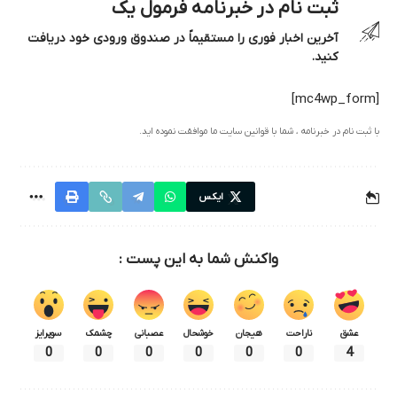
ثبت نام در خبرنامه فرمول یک
آخرین اخبار فوری را مستقیماً در صندوق ورودی خود دریافت
کنید.
[mc4wp_form]
با ثبت نام در خبرنامه ، شما با قوانین سایت ما موافقت نموده اید.
ایکس
واکنش شما به این پست :
عشق
ناراحت
هیجان
خوشحال
عصبانی
چشمک
سوپرایز
0
0
0
0
0
0
4