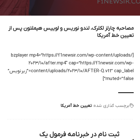
مصاحبه چارلز لکلرک، لندو نوریس و لوییس هیملتون پس از
تعیین خط آمریکا
[bzplayer mp4=”https://f1newsir.com/wp-content/uploads/
۲۰۲۳/۱۰/after.mp4″ cap=”https://f1newsir.com/wp-
content/uploads/۲۰۲۳/۱۰/AFTER-Q.vtt” cap_label=”زیرنویس”
muted=”false”]
برچسب گذاری شده:
تعیین خط آمریکا
ثبت نام در خبرنامه فرمول یک