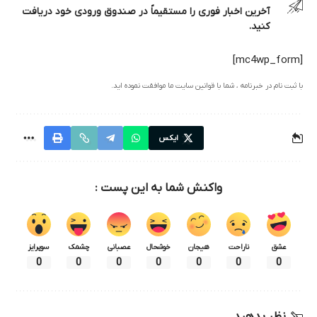
آخرین اخبار فوری را مستقیماً در صندوق ورودی خود دریافت
کنید.
[mc4wp_form]
با ثبت نام در خبرنامه ، شما با قوانین سایت ما موافقت نموده اید.
ایکس
واکنش شما به این پست :
عشق
ناراحت
هیجان
خوشحال
عصبانی
چشمک
سوپرایز
0
0
0
0
0
0
0